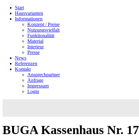
Start
Hausvarianten
Informationen
Konzept / Preise
Nutzungsvielfalt
Funktionalität
Material
Interieur
Presse
News
Referenzen
Kontakt
Ansprechpartner
Anfrage
Impressum
Login
BUGA
Kassenhaus
Nr.
17